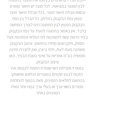
לבין המוצר במציאות. לכל מוצר יש תיאור מפורט
ובסופו טבלת תיאור מוצר. בכל טבלת תיאור מוצר
מצוין נפח הבקבוק במדויק. כל הבדל בין נפח
הבקבוק המצוין לבין התמונה הינו לצורך המחשה
בלבד. אין באמור בתמונה להעיד על נפח הבקבוק.
בציר היינות עשוי להשתנות לפי המלאי והזמינות אצל
הספק, ויתכן שגם מחירו בהתאם. עיצוב הבקבוק
משתנה מעת לעת, תלוי ביצרן, ואין לחברת מזיגה
חופשית בע”מ אחריות על שינוי בשנת הבציר, ו/או
עיצוב הבקבוק.
במארזי וחבילות השי שומרת החנות לעצמה את
הזכות לבצע שינויים במוצרים הנלווים שיסופקו
בהתאם למלאים הזמינים, וזאת בכפוף להחלפת
מוצרים בשווי ערך או בעלי ערך גבוה יותר מאלו
המוצגים באתר.
בכל מקרה חבות החנות, תחת כל עילה משפטית
שהיא, בגין מוצרים הנזכרים בסעיף זה לא תעלה
מעבר לגובה התמורה ששולמה בפועל על
המוצר/השירות שהוזמנו ע”י הרוכש. החנות ו/או בעלי
האתר ו/או מקימיו ו/או מי מפעיליו ו/או מי ממנהליו ו/או
מי מטעמם אינם אחראים לכך שהשרת אשר