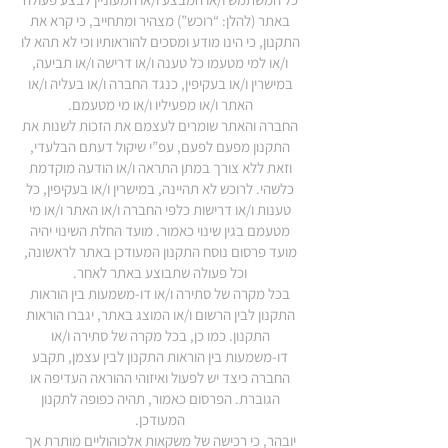
באתר (להלן: “רוכש”) מצהיר ומתחייב, כי קרא את
התקנון, כי הינו מודע ומסכים להוראותיו וכי לא תהא לו
ו/או למי מטעמו כל טענה ו/או דרישה ו/או תביעה,
במישרין ו/או בעקיפין, כנגד החברה ו/או בעליה ו/או
האתר ו/או מפעיליו ו/או מי מטעמם.
החברה והאתר שומרים לעצמם את הזכות לשנות את
התקנון מפעם לפעם, עפ”י שיקול דעתם הבלעדי,
וזאת ללא צורך במתן התראה ו/או הודעה מוקדמת
כלשהי. לרוכש לא תהיינה, במישרין ו/או בעקיפין, כל
טענות ו/או דרישות כלפי החברה ו/או האתר ו/או מי
מטעמם בגין שינוי כאמור. מועד החלת השינוי יהיה
מועד פרסום נוסח התקנון המעודכן באתר לראשונה,
וכל פעולה שתבוצע באתר לאחר.
בכל מקרה של סתירה ו/או דו-משמעות בין הוראות
התקנון לבין הרשום ו/או המוצג באתר, יגברו הוראות
התקנון. כמו כן, בכל מקרה של סתירה ו/או
דו-משמעות בין הוראות התקנון לבין עצמן, תקבע
החברה כיצד יש לפעול ואיזוהי ההוראה העדיפה או
הגוברת. הפרסום כאמור, תהיה כפופה לתקנון
המעודכן.
יובהר, כי רכישה של משקאות אלכוהוליים מותרת אך