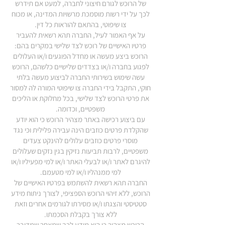
של הרוכש לגורם חיצוני לחברה, למעט אם תידרש
לכך על ידי רשות מוסמכת מרשויות המדינה, או מכוח
צו שיפוטי, בהתאם להוראות כל דין.
על אף האמור לעיל, החברה תהא רשאית להעביר
פרטיו האישיים של רוכש לצד שלישי במקרים בהם:
הרוכש ביצע מעשה או מחדל הפוגעים ו/או העלולים
לפגוע בחברה ו/או בצדדים שלישיים כלשהם, הרוכש
עשה שימוש בשירותי החברה לביצוע מעשה בלתי
חוקי, התקבל בידי החברה צו שיפוטי המורה לה למסור
את פרטי הרוכש לצד שלישי, בכל מחלוקת או הליכים
משפטיים, וכדומה.
עם ביצוע רכישה באתר מצהיר הרוכש כי הוא יודע
שהקלדת פרטים כוזבים הינה עבירה פלילית וכי נגד
מוסרי פרטים כוזבים עלולים להינקט צעדים
משפטיים, לרבות תביעות נזיקין בגין נזקים שעלולים
להיגרם לאתר ו/או לבעלי האתר ו/או למי מפעיליו ו/או
למי ממנהליו ו/או למי מטעמם.
החברה תהא רשאית להשתמש בפרטיו האישיים של
הרוכש, ללא זיהוי הרוכש הספציפי, לצורך ניתוח מידע
סטטיסטי והצגתו ו/או מסירתו לגורמים אחרים וזאת
ללא צורך בקבלת הסכמתו.
הרוכש מצהיר כי הוא מודע לכך שמאחר שמדובר