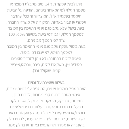
ניתן לבטל עסקה תוך 14 ימים מקבלת המוצר או
מסמך הגילוי לפי המאוחר ביניהם. הודעה על הביטול
תימסר בפקס/דוא”ל. המוצר יוחזר ככל שהדבר
אפשרי או סביר באריזתו המקורית אל משרדי החברה.
בעת ביטול שלא עקב פגם או אי התאמה בין המוצר
למסמך הגילוי, ייגבו דמי ביטול בשיעור 5% או 100
ש”ח לפי הנמוך מביניהם.
בעת ביטול עסקה עקב פגם או אי התאמה בין המוצר
למסמך הגילוי, לא ייגבו דמי ביטול.
סייגים לזכות ההחזרה: לא ניתן להחזיר מוצרים
פסידים (יין, משקאות קלים, בירה, וורמוט,אייריש
קרים, שוקולד וכו’).
בעלות ושמירה על זכויות
האתר מכיל חומרים שונים, המוגנים ע”י זכויות יוצרים,
סימני מסחר, זכויות קניין אחרות, לרבות תוכן,
תמונות, גרפיקה, מוסיקה, וידאו וקול, אשר חלקם
בבעלות החברה וחלקם בבעלות צדדים שלישיים.
רוכש ו/או גולש ו/או כל צד ג’ המבצע פעולות בו אינו
רשאי לשנות, לפרסם, לשדר או להעביר, לקחת חלק
בהעברה או מכירה ולהשתמש באתר או בחלק ממנו