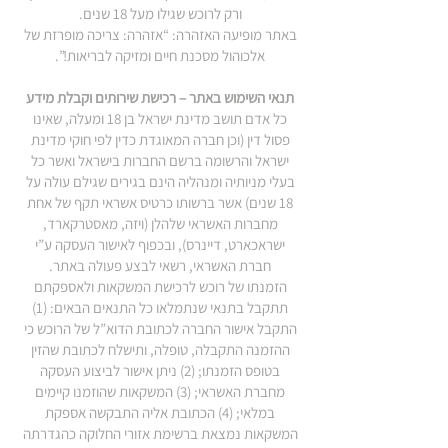
ורק לרוכש שגילו מעל 18 שנים.
באתר מופיעה האזהרה: “אזהרה: צריכה מופרזת של
אלכוהול מסכנת חיים ומזיקה לבריאות!”.
תנאי השימוש באתר – רכישת שירותים וקבלת מידע
כל אדם תושב מדינת ישראל בן 18 ומעלה, שאינו
פסול דין (וכן חברה המאוגדת כדין לפי חוקי מדינת
ישראל והרשומה ברשם החברות בישראל ואשר כל
בעלי מניותיה ומנהליה הינם בגירים שגילם עולה על
18 שנים) אשר ברשותו כרטיס אשראי תקף של אחת
מחברות האשראי שלהלן (ויזה, מאסטרקארד,
ישראכארט, דיינרס), ובכפוף לאישור העסקה ע”י
חברת האשראי, רשאי לבצע פעולה באתר.
הזמנתו של רוכש לרכישת המשקאות ולאספקתם
תתקבל בתנאי שנתמלאו כל התנאים הבאים: (1)
התקבל אישור החברה לכתובת הדוא”ל של הרוכש כי
ההזמנה התקבלה, טופלה, ותישלח לכתובת שהזין
בטופס הזמנתו; (2) ניתן אישור לביצוע העסקה
מחברת האשראי; (3) המשקאות שהוזמנו קיימים
במלאי; (4) הכתובת אליה התבקשה אספקת
המשקאות נמצאת ברשימת אזורי החלוקה כהגדרתה