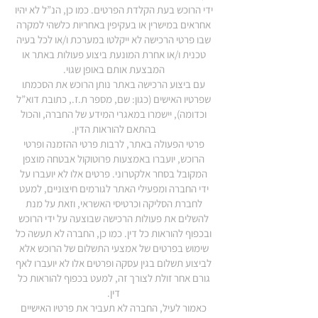
ידי הרוכש בעת הקלדת הפרטים. כמו כן, הנ”ל לא יהיו
אחראים במישרין או בעקיפין באחריות כלשהי למקרה
שבו פרטי הרכישה לא ייקלטו במערכת ו/או לכל בעיה
טכנית ו/או אחרת המונעת ביצוע פעולות באתר או
המבצעת אותם באופן שגוי.
עם ביצוע הרכישה באתר נותן הרוכש את הסכמתו
שפרטיו האישים (כגון: שם, מספר ת.ז., כתובת דוא”ל
וכדומה), יישמרו במאגרי המידע של החברה, והכול
בהתאם להוראות הדין.
פרטי הפעולה באתר, לרבות פרטי ההזמנה ופרטי
הרוכש, יועברו באמצעות פרוטוקול אבטחה מוצפן
המקובל בסחר אלקטרוני. פרטים אלו לא יועברו על
ידי החברה ומפעילי האתר לגורמים חיצוניים, למעט
לחברת הסליקה וכרטיסי האשראי, וזאת על מנת
להשלים את פעולות הרכישה שבוצעה על ידי הרוכש
ובכפוף להוראות כל דין. כמו כן, החברה לא תעשה כל
שימוש בפרטים של אמצעי התשלום של הרוכש אלא
לביצוע תשלום בגין עסקה ופרטים אלו לא יועברו לאף
גורם אחר זולת לצורך זה, למעט בכפוף להוראות כל
דין.
כאמור לעיל, החברה לא תעביר את פרטיו האישיים