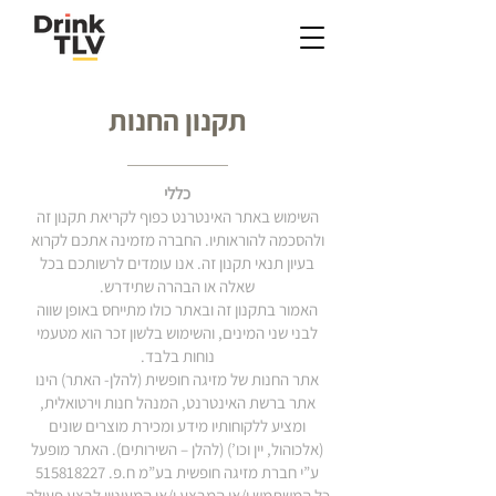
תקנון החנות
כללי
השימוש באתר האינטרנט כפוף לקריאת תקנון זה
ולהסכמה להוראותיו. החברה מזמינה אתכם לקרוא
בעיון תנאי תקנון זה. אנו עומדים לרשותכם בכל
שאלה או הבהרה שתידרש.
האמור בתקנון זה ובאתר כולו מתייחס באופן שווה
לבני שני המינים, והשימוש בלשון זכר הוא מטעמי
נוחות בלבד.
אתר החנות של מזיגה חופשית (להלן- האתר) הינו
אתר ברשת האינטרנט, המנהל חנות וירטואלית,
ומציע ללקוחותיו מידע ומכירת מוצרים שונים
(אלכוהול, יין וכו’) (להלן – השירותים). האתר מופעל
ע”י חברת מזיגה חופשית בע”מ ח.פ.
515818227
כל המשתמש ו/או המבצע ו/או המעוניין לבצע פעולה