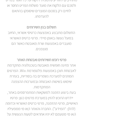
ולסכם עם הלקוח את מועד משלוח הפריט החסר או
לחייבו רק בסכום המוצרים שיסופקו בהתאם
להעדפתו.
תשלום בגין השירותים
התשלום מתבצע באמצעות כרטיסי אשראי, החיוב
בפועל נעשה באופן מיידי. פרטי כרטיס האשראי
מועברים באמצעות שרת מאובטח כאשר הם
מוצפנים.
פרטי רוכש השירותים ואבטחת האתר
אתר מזיגה חופשית מאובטח בטכנולוגיה מתקדמת
לאבטחת תוכן באמצעות פלטפורמת Wix. הפרטים
המוזנים למערכת נשמרים בה בסודיות, בעזרת
שימוש בשיטות האבטחה ובמערכות ההצפנה
המתקדמות.
בעת ביצוע הזמנה למשקאות המתפרסמים באתר,
יידרש הרוכש להזין במערכת פרטים כגון: פרטיו
האישיים, פרטי ההזמנה, פרטי כרטיס האשראי וכדומה
(להלן: “המידע”). החברה והאתר ו/או מי ממפעיליו
ו/או מי מטעמם לא יהיו אחראים לטעות הנעשית על