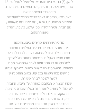
להלן, (5) הרוכש הינו תושב ישראל שגילו למעלה מ-18
שנים, אינו פסול דין ובעת קבלת המשלוח הציג תעודה
מזהה כדין המאמתת זאת.
בעת ביצוע ההזמנה באתר יידרש הרוכש למסור את
הפרטים הבאים: ת.ז./ח.פ., שם פרטי ושם משפחה /
שם חברה, תאריך לידה, מס’ טלפון, כתובת, דוא”ל
ואופן התשלום.
מדיניות שירותים ומחירים וביצוע הזמנה
באתר מוצעים למכירה פריטים המלווים בתמונות.
תמונות אלו נועדו להמחשה בלבד. לצד כל פריט
מוצג מחירו בשקלים. משתמש באתר יכול להוסיף
לסל הקניות כל פריט וזאת לאחר שהתרשם ממנו
וממחירו. המשתמש יכול לשנות כמויות, להוסיף ולגרוע
פריטים מסל הקניות בכל עת. בסיום ההזמנה יש
לגשת לקופה לצורך אישורה.
שנות הבציר או הבקבוק נמסרות ע”י היצרן, החברה
לא יכולה להתחייב לתאריך זה בשל העובדה כי היינות
והמשקאות האלכוהוליים מיוצרים בייצור סדרתי.
במקרה שבוצעה הזמנה למוצרים המוצגים באתר
והתברר כי באופן חריג אחד מהמוצרים אזל, אנו
מתחייבים להודיע טלפונית ללקוח על כל חוסר בפריט