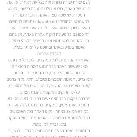
לשם יצירת יצירה נגזרת או לנצל את האתר, ו/או את
תוכנו של האתר, כולו או חלקו למטרה כלשהי, למעט
המטרה, שלשמה נוצר האתר. החברה מתירה
למשתמש “להוריד” (download) נתונים למחשבו
האישי לצורך שימוש אישי בלבד שאינו מסחרי, היתר
זה כמו גם כל פעולה חוקית אחרת באתר, אין בהם
כדי להקנות למשתמש זכות קניינית כלשהי במידע
האמור בפרט ובאתר ובתוכנו של האתר בכלל.
הגבלת אחריות
האחריות הבלעדית לכל המוצרים ולגבי כל מידע או
מצג שנעשה באתר בכל הנוגע למהות המוצרים,
לרבות שמות היצרנים, טיב המוצרים, תכונות
המוצרים, תמונות המוצרים וכיוצ”ב, חלה על היצרנים
ו/או היבואנים ו/או המשווקים המורשים של המוצרים,
על-פי החוקים והתקנות להגנת הצרכן.
החברה נוקטת בכל האמצעים בכדי לוודא כי המידע
המוצג באתר אמין, במקרים בהם תתגלינה טעויות
במידע המוצג באתר, ינקוט האתר בכל האמצעים
בכדי לפתור את הבעיה וכן יאפשר את ביטול העסקה
בלא גביית דמי ביטול.
התמונות באתר מיועדות להמחשה בלבד. יודגש, כי
ייתכנו הבדלים ושינויים בין המראה המוצר בתמונה