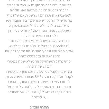
בביצוע פעולות בסביבה מקוונת אין באפשרותה של
החברה להבטיח חסינות מוחלטת מפני חדירות
למחשביה או חשיפת המידע השמור. אם יעלה בידי
צד שלישי לחדור למידע אשר שמור בידי החברה ו/או
להשתמש בו לרעה, לא תהיה לרוכש, במישרין או
בעקיפין, כל טענה ו/או דרישה ו/או תביעה עקב כך
כלפי החברה ו/או מי מטעמה.
החברה תהא רשאית לעשות שימוש ב- “עוגיות”
(“cookies”) ו"פיקסלים" על מנת לספק לרוכש
שירות מהיר ויעיל ולחסוך מהרוכש את הצורך להזין את
פרטיו האישיים בכל כניסה לאתר.
פרטי כרטיס האשראי של הרוכש לא ישמרו במאגרי
המידע של החברה.
בהירשמות לקבלת ניוזלטר, הרוכש נותן את הסכמתו
לקבל דוא”ל ו/או הודעת SMS מהחברה ו/או מהאתר,
לרבות בעניין מבצעים, חידושים באתר, פרסומות
וכדומה. הרוכש רשאי, בכל עת, להודיע לחברה על
סירובו לקבל כל דוא”ל ו/או הודעת SMS מהחברה
ו/או מהאתר.
החזרת מוצרים