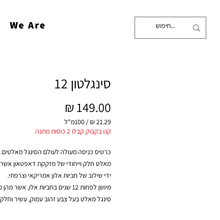
We Are
סינגלטון 12
מחיר
/
100מ"ל
‏21.29 ‏₪
קנו בקבוק קבלו 2 כוסות מתנה
לכל
100
כרטיס כניסה מעולה לעולם הסינגל מאלטים. 
Milliliters
מאלט חלק וייחודי של מזקקת דאפטאון אשר 
ידי שילוב של חביות אלון אמריקאי וצרפתי.
מיושן לפחות 12 שנים בחביות אלו, אשר מ
סינגל מאלט בעל צבע זהוב עמוק, עשיר וחלק
ארומה של פירות ושקדים קלויים וטעם מתקתק