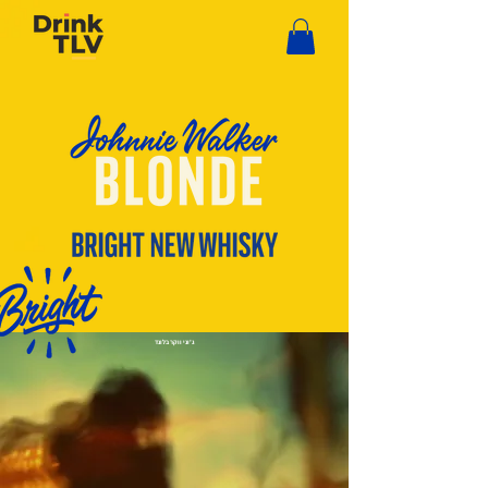
ג'וני ווקר בלונד