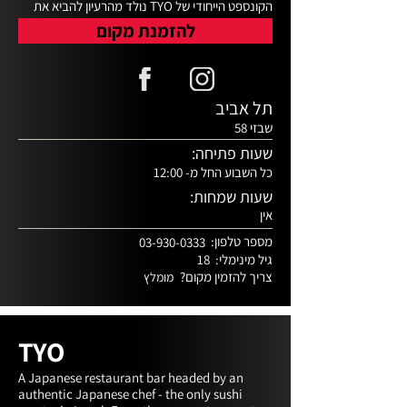
הקונספט הייחודי של TYO נולד מהרעיון להביא את 
המטבח היפני האלגנטי והמדויק אל לב ליבו של 
להזמנת מקום
גבולות, המשלב חווית בילוי וטעמים ברמה בינלאומית 
בדגש על אוכל יפני מסורתי עם טוויסט עכשווי.
תל אביב
שבזי 58
שעות פתיחה:
כל השבוע החל מ- 12:00
שעות שמחות:
אין
מספר טלפון:
03-930-0333
גיל מינימלי:
18
צריך להזמין מקום?
מומלץ
TYO
A Japanese restaurant bar headed by an 
authentic Japanese chef - the only sushi 