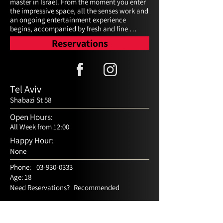
master in Israel. From the moment you enter 
the impressive space, all the senses work and 
an ongoing entertainment experience 
begins, accompanied by fresh and fine 
Japanese food, and in the background a 
Reservations
musical soundtrack unique to the place 
plays. TYO's unique concept was born from 
the idea of bringing elegant and precise 
Japanese cuisine to the heart of the warm 
and vibrant Middle East, in order to create a 
Tel Aviv
space without borders, combining a world-
Shabazi St 58
class entertainment experience and flavors 
with an emphasis on traditional Japanese 
Open Hours:
food with a contemporary twist.
All Week from 12:00
Happy Hour:
None
Phone:
03-930-0333
Age:
18
Need Reservations?
Recommended