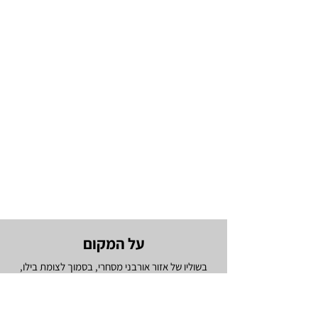
על המקום
בשוליו של אזור אורבני מסחרי, בסמוך לצומת בילו,
פתחנו את Nina Bianca – רסטרו/ביסטרו, מטבח
שף ים תיכוני, כשר.
לנינה ביאנכה מטבח של אהבה, לאנשים ואוכל, בווייב