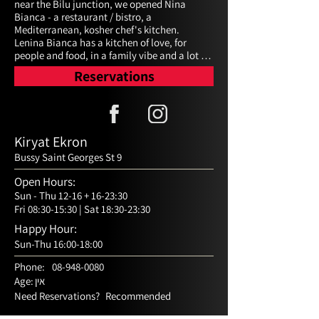
near the Bilu junction, we opened Nina 
Bianca - a restaurant / bistro, a 
Mediterranean, kosher chef's kitchen.

Lenina Bianca has a kitchen of love, for 
people and food, in a family vibe and a lot of 
joy. We creatively cook colorful food, 
Reservations
connected to the roots and at the same time 
know how to fly to the sky, renewed and 
surprising and at the same time authentic 
and nostalgic.
Kiryat Ekron
Bussy Saint Georges St 9
Open Hours:
Sun - Thu 12-16 + 16-23:30
Fri 08:30-15:30 | Sat 18:30-23:30
Happy Hour:
Sun-Thu 16:00-18:00
Phone:
08-948-0080
אין
Age:
Need Reservations?
Recommended