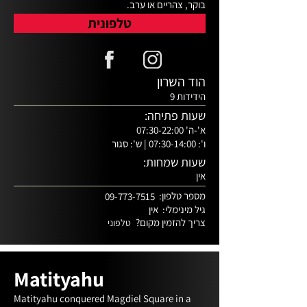
טלפונית
יש מקום לכולם. כנסו ברגל ימין, אנחנו נדאג לכל 
השאר
הוד השרון
הידידות 9
שעות פתיחה:
א'-ה' 07:30-22:00
ו': 07:30-14:00 | ש': סגור
שעות שמחות:
אין
מספר טלפון:
09-773-7515
גיל מינימלי:
אין
צריך להזמין מקום?
טלפוני
Matityahu
Matityahu conquered Magdiel Square in a 