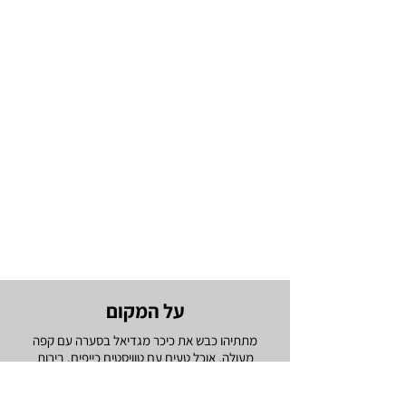
על המקום
מתתיהו כבש את כיכר מגדיאל בסערה עם קפה
מעולה, אוכל טעים עם טוויסטים כייפים, בירות
מהחבית, סנגרייה נהדרת וכמובן – צוות הווי ובידור
שידאג לעלות לכם חיוך על הפנים – וגם לדאוג