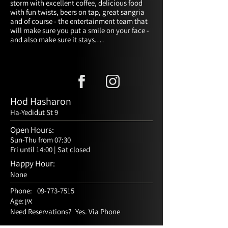
storm with excellent coffee, delicious food 
with fun twists, beers on tap, great sangria 
and of course - the entertainment team that 
will make sure you put a smile on your face - 
and also make sure it stays.

Morning, noon or evening.

Vegetarian, vegan, meaty and dairy.

There is room for everyone. Enter on the right 
foot, we will take care of the rest.
Hod Hasharon
Ha-Yedidut St 9
Open Hours:
Sun-Thu from 07:30
Fri until 14:00 | Sat closed
Happy Hour:
None
Phone:
09-773-7515
אין
Age:
Need Reservations?
Yes. Via Phone