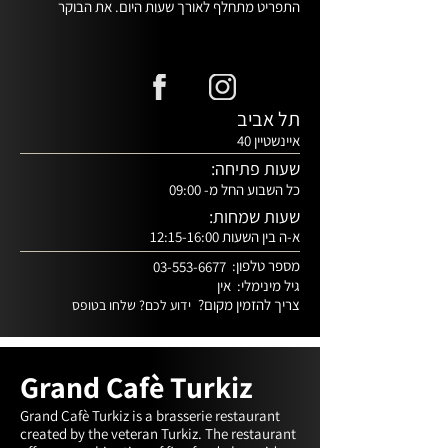
התפריט מתחלף לאורך שעות היום. את הבוקר 
שלכ׋ תוכלו לפתוח עם ארוחת "הגרנד מורנינג", 
המפנקת והמגוונת שלנו שמתאפיינת באיכות וטריות 
ארוחות הצהריים והערב מציעות מנות מגוונות 
המתאימות לכל המשפחה החל מהמבורגר ושניצל 
ועד לקציצות דגים בליווי מנות הדגל של טורקיז 
תל אביב
בינהם תוכלו למצוא כאן גם את הסלט הקצוץ הידוע 
איינשטיין 40
שעות פתיחה:
את ארוחתכם תוכלו ללוות באחד מן הקוקטיילים 
העונתיים ולהנות מבר רחב הידיים שלנו, המציע 
כל השבוע החל מ- 09:00
שעות שמחות:
למי שמחפשים אתנחתא איכותית במהלך היום יכולים 
א-ה בין השעות 12:15-16:00
להתכבד בקפה משובח או לחילופין ליהנות מבר 
מספר טלפון:
03-553-6677
נשמח לראותכם
גיל מינימלי:
אין
צריך להזמין מקום?
ידוע לכם? שלחו בטופס
Grand Cafè Turkiz
Grand Cafè Turkiz is a brasserie restaurant 
created by the veteran Turkiz. The restaurant 