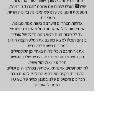
התפריט מתחלף לאורך שעות היום. את הבוקר
שלכ׋ תוכלו לפתוח עם ארוחת "הגרנד מורנינג",
המפנקת והמגוונת שלנו שמתאפיינת באיכות וטריות
המוצרים.
ארוחות הצהריים והערב מציעות מנות מגוונות
המתאימות לכל המשפחה החל מהמבורגר ושניצל
ועד לקציצות דגים בליווי מנות הדגל של טורקיז
בינהם תוכלו למצוא כאן גם את הסלט הקצוץ הידוע
במחירים השווים לכל נפש.
את ארוחתכם תוכלו ללוות באחד מן הקוקטיילים
העונתיים ולהנות מבר רחב הידיים שלנו, המציע
תפריט יין ואלכוהול עשיר.
למי שמחפשים אתנחתא איכותית במהלך היום יכולים
להתכבד בקפה משובח או לחילופין ליהנות מבר
הכריכים והמאפים שלנו בסגנון מהיר של TO GO.
נשמח לראותכם
About
Grand Cafè Turkiz is a brasserie restaurant
created by the veteran Turkiz. The restaurant
offers a combination of fine food alongside
an attractive place to hang out. The raw