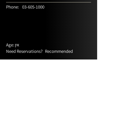
Phone:
03-605-1000
אין
Age:
Need Reservations?
Recommended