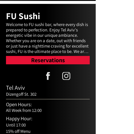
FU Sushi
Welcome to FU sushi bar, where every dish is 
prepared to perfection. Enjoy Tel Aviv's 
energetic vibe in our unique ambiance. 
Whether you are on a date, out with friends 
or just have a nighttime craving for excellent 
sushi, FU is the ultimate place to be. We are 
open daily from 12:00 p.m to 0:00 a.m. and 
Reservations
would be happy to see you among our 
guests.
Tel Aviv
Dizengoff St. 302
Open Hours:
All Week from 12:00
Happy Hour:
Until 17:00
15% off Menu