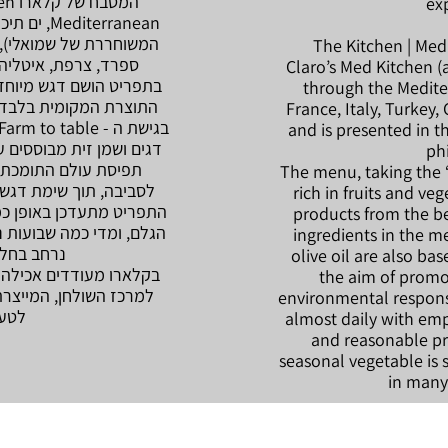
ex
iterranean
המשוחררת של שמואלי), מ
The Kitchen | Med
ספרד, צרפת, איטליה, ט
Claro’s Med Kitchen (a
בתפריט הושם דגש מיוחד 
through the Medite
התוצרת המקומית בלבד. 
France, Italy, Turkey,
and is presented in 
דגים ושמן זית מבוססים 
ph
תפיסת עולם התומכת 
The menu, taking the 
לסביבה, תוך שימת דגש ע
rich in fruits and ve
התפריט מתעדכן באופן כמ
products from the be
הגלם, ומדי כמה שבועות נ
ingredients in the m
נרחב בחלק
olive oil are also bas
בקלארו מעודדים אכילה 
the aim of promo
למרכז השולחן, המייצ
environmental respons
לטעמ
almost daily with em
and reasonable pr
seasonal vegetable is 
in many 