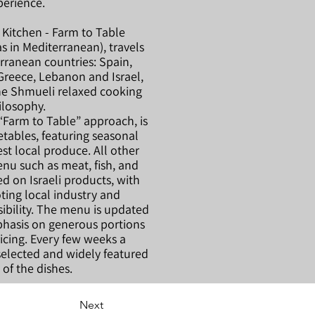
perience.
 Kitchen - Farm to Table
s in Mediterranean), travels
rranean countries: Spain,
 Greece, Lebanon and Israel,
the Shmueli relaxed cooking
ilosophy.
“Farm to Table” approach, is
getables, featuring seasonal
st local produce. All other
enu such as meat, fish, and
ed on Israeli products, with
ting local industry and
ibility. The menu is updated
phasis on generous portions
icing. Every few weeks a
selected and widely featured
of the dishes.
Next