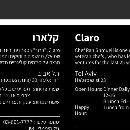
Claro
קלארו
Chef Ran Shmueli is one o
veteran chefs , who has le
ventures for the last 25 ye
Spanish) is chef Shmueli’s 
Tel Aviv
תל אביב
Claro is not “just” a restau
Ha'arbaa st 23
דוד אלעזר 30 (פינת הארבעה)
entertainment, providing 
embodies all the knowledg
תפריט ערב כל השבו
Dinner Dail
Open Hours:
שעות פתיחה:
in hospitality and event pl
12-16
צהריים 12-16 וברנצ' ו'+ש' מ09:00
venue for social gathering
Brunch Fri -
שעות שמחות:
עסקיות צהריים מ2:00
atmosphere, good music a
Happy
Lunch from 
experience.

Hour:
03-601-7777
מספר טלפון:
The Kitchen | Med Kitchen
אין
גיל מינימלי:
Claro’s Med Kitchen (as in