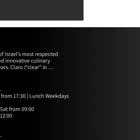
f Israel’s most respected 
d innovative culinary 
ars. Claro (“clear” in 
first restaurant.

rant; it’s a place of 
an experience that 
e of Shmueli and his staff 
y from 17:30 | Lunch Weekdays
anning. It is a relaxed 
, offering a warm 
 Sat from 09:00
nd a superb dining 
12:00
 - Farm to Table

 Mediterranean), travels 