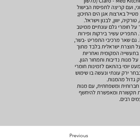
המטבח של קלארו Claro - Med Kitchen (מלשון
Med, ים תיכוני, ועם קריצה לתפיסת הבישול
טייל בארצות אגן הים התיכון;
ורקיה, יווון, לבנון וישראל.
על חומרי גלם עונתיים ממיטב
התפריט עשיר בירקות ופירות
בגישת ה - Farm to table. גם שאר מרכיבי התפריט -בשר,
על תוצרת ישראלית בלבד מתוך
בתעשייה המקומית ואחריות
ל מנות נדיבות ותמחור הגון.
עט יומי בהתאם לזמינות חומרי
בחר ירק עונתי ונעשה בו שימוש
 גדול מהמנות.
חברותית ומשפחתית, עם מנות
רת תקשורת ומאפשרת להיחשף
ים רבים.
Previous