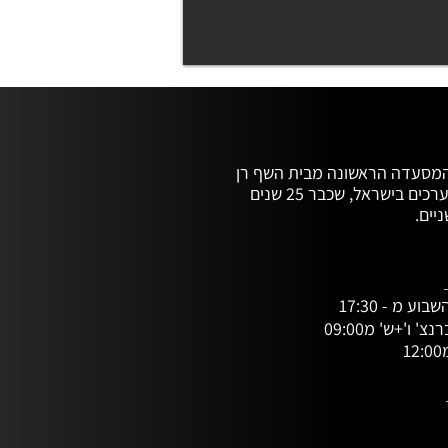
Claro, "ברור" בספרדית, הינה המסעדה הראשונה מבית השף רן 
שמואלי, מהשפים הוותיקים והמוערכים בישראל, שכבר 25 שנים 
Claro אינה "רק" מסעדה, אלא מקום בילוי, כזה המעניק חוויה 
שמגלמת בתוכה את כל הידע והניסיון של שמואלי וצוותו באירוח 
והפקת אירועים. מקום מפגש חברתי, משוחרר, עם אווירה חמה, 
ע מ - 17:30
1
המטבח של קלארו Claro - Med Kitchen (מלשון 
Mediterranean, ים תיכוני, ועם קריצה לתפיסת הבישול 
המשוחררת של שמואלי), מטייל בארצות אגן הים התיכון; ספרד, 
בתפריט הושם דגש מיוחד על חומרי גלם עונתיים ממיטב 