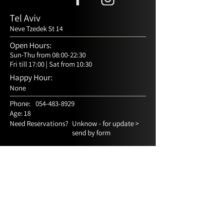
Tel Aviv
Neve Tzedek St 14
Open Hours:
Sun-Thu from 08:00-22:30
Fri till 17:00 | Sat from 10:30
Happy Hour:
None
Phone:
054-483-8929
Age:
18
Need Reservations?
Unknow - for update >
send by form