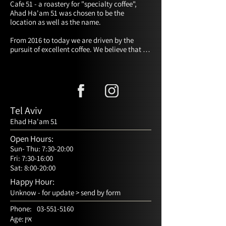
Cafe 51 - a roastery for "specialty coffee", 
Ahad Ha'am 51 was chosen to be the 
location as well as the name.

From 2016 to today we are driven by the 
pursuit of excellent coffee. We believe that in 
order to create

A real change in the lives of consumers, we 
must reward the farmer in a way that allows 
him to live with dignity.

Tel Aviv
On our way to realizing the vision, we create 
Ehad Ha'am 51
direct and sustainable relationships with 
farmers and cooperatives from around the 
Open Hours:
world and busy

Sun- Thu: 7:30-20:00
In constant research on roasting, brewing 
Fri: 7:30-16:00
and serving coffee. We are committed to 
Sat: 8:00-20:00
creating a new consumer culture.

Happy Hour:
Unknow - for update > send by form
One that focuses on the product and not on 
the brand, one that gives credit to the farmer 
Phone:
03-551-5160
and enables wise and informed 
אין
Age:
consumption.