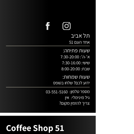
שינוי אמיתי בחייהם של הצרכנים עלינו לתגמל את 
בדרכנו להגשמת החזון אנו יוצרים קשרים ישירים וברי 
קיימא עם חקלאים וקו-אופרטיבים מרחבי העולם 
תל אביב
אחד העם 51
בחקר מתמיד על קלייה, חליטה והגשת קפה. אנו 
שעות פתיחה:
א'-ה': 7:30-20:00
כזו שמתמקדת במוצר ולא במותג, כזו שנותנת את 
שישי: 7:30-16:00
הקרדיט לחקלאי ומאפשרת צריכה נבונה ומודעת.
שבת: 8:00-20:00
שעות שמחות:
ידוע לכם? שלחו בטופס
מספר טלפון:
03-551-5160
גיל מינימלי:
אין
צריך להזמין מקום?
Coffee Shop 51