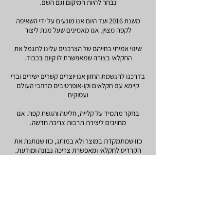
נבחר להיות המיקום וגם השם.
משנת 2016 ועד היום אנו מונעים על ידי השאיפה
לקפה מצוין. אנו מאמינים שעל מנת ליצור
שינוי אמיתי בחייהם של הצרכנים עלינו לתגמל את
החקלאי בצורה שמאפשרת לו קיום בכבוד.
בדרכנו להגשמת החזון אנו יוצרים קשרים ישירים וברי
קיימא עם חקלאים וקו-אופרטיבים מרחבי העולם
ועסוקים
בחקר מתמיד על קלייה, חליטה והגשת קפה. אנו
מחויבים ליצירת תרבות צריכה חדשה.
כזו שמתמקדת במוצר ולא במותג, כזו שנותנת את
הקרדיט לחקלאי ומאפשרת צריכה נבונה ומודעת.
About
Cafe 51 - a roastery for "specialty coffee",
Ahad Ha'am 51 was chosen to be the
location as well as the name.