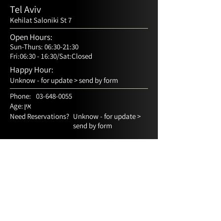
Tel Aviv
Kehilat Saloniki St 7
Open Hours:
Sun-Thurs: 06:30-21:30
Fri:06:30 - 16:30/Sat:Closed
Happy Hour:
Unknow - for update > send by form
Phone:
03-648-0055
אין
Age:
Need Reservations?
Unknow - for update >
send by form