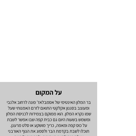
refreshing salad. Sit in front of the bar and 
soak up the urban landscape or enter the 
backyard, relax and enjoy the vegetation and 
rustic wood deck.
על המקום
בר המלון האינטימי של אסמבלאז' פונה לרחוב אלנבי
ומעוצב בסגנון אקלקטי התואם לזרם האמנותי שעל
שמו נקרא המלון. הוא ממוקם בצמידות לכניסת המלון
ומשמש בשעות היום גם כבית קפה שבו אפשר לשבת
על כוס קפה ומאפה, כריך מושקע או סלט מרענן.
תוכלו לשבת בקדמת הבר ולספוג את הנוף האורבני