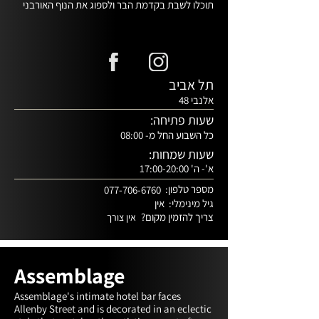
תוכלו לשבת בקדמת הבר ולספוג את הנוף האורבני 
או להיכנס לחצר האחורית, להתרווח וליהנות 
מהצמחייה ומדק העץ הכפרי.
תל אביב
אלנבי 48
שעות פתיחה:
כל השבוע החל מ- 08:00
שעות שמחות:
א'- ה' 17:00-20:00
מספר טלפון:
077-706-6760
גיל מינימלי:
אין
צריך להזמין מקום?
אין צורך
Assemblage
Assemblage's intimate hotel bar faces 
Allenby Street and is decorated in an eclectic 