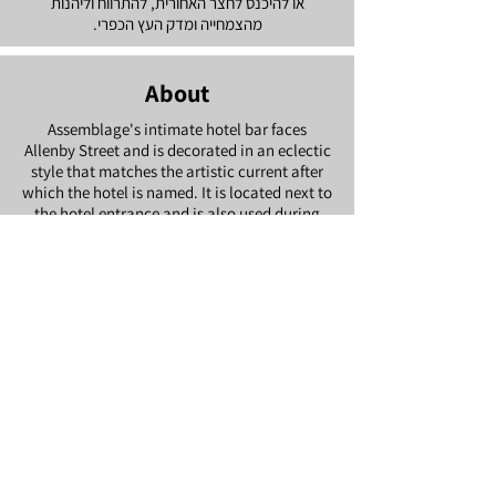
או להיכנס לחצר האחורית, להתרווח וליהנות
מהצמחייה ומדק העץ הכפרי.
About
Assemblage's intimate hotel bar faces
Allenby Street and is decorated in an eclectic
style that matches the artistic current after
which the hotel is named. It is located next to
the hotel entrance and is also used during
the day as a cafe where you can sit for a cup
of coffee and pastries, an invested sandwich
or a refreshing salad. Sit in front of the bar
and soak up the urban landscape or enter the
backyard, relax and enjoy the vegetation and
rustic Assemblage's intimate hotel bar faces
Allenby Street and is decorated in an eclectic
style that matches the artistic current after
which the hotel is named. It is located next to
the hotel entrance and is also used during
the day as a cafe where you can sit for a cup
of coffee and pastries, an invested sandwich
or a refreshing salad. Sit in front of the bar