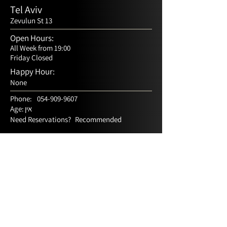
Tel Aviv
Zevulun St 13
Open Hours:
All Week from 19:00
Friday Closed
Happy Hour:
None
Phone:
054-909-9607
אין
Age:
Need Reservations?
Recommended