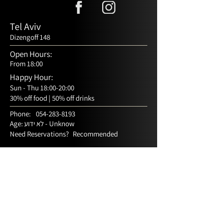
Tel Aviv
Dizengoff 148
Open Hours:
From 18:00
Happy Hour:
Sun - Thu 18:00-20:00
30% off food | 50% off drinks
Phone:
054-283-8193
לא ידוע - Unknow
Age:
Need Reservations?
Recommended