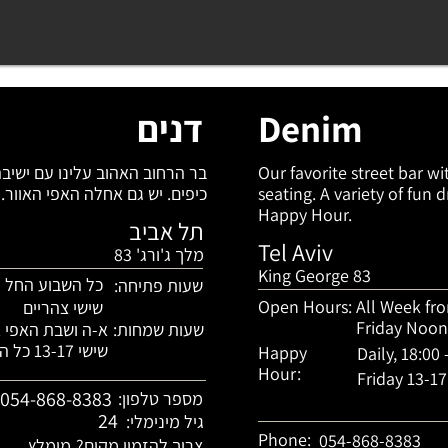
Denim
דנים
Our favorite street bar wi
seating. A variety of fun d
כיפים. יש גם אחלה האפי האוור.
Happy Hour.
תל אביב
Tel Aviv
מלך ג'ורג' 83
King George 83
כל השבוע החל מ- 00
שעות פתיחה:
Open Hours:
All Week fr
שישי צהריים
Friday Noo
שעות שמחות:
א-ה ושבת האפי אוור 
שישי 13-17 כל המשקאות 1+1
Happy
Daily, 18:00 
Hour:
Friday 13-17
054-868-8383
מספר טלפון:
24
גיל מינימלי:
Phone:
054-868-8383
צריך להזמין מקום?
מומלץ