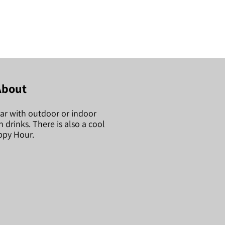
About
bar with outdoor or indoor
un drinks. There is also a cool
py Hour.