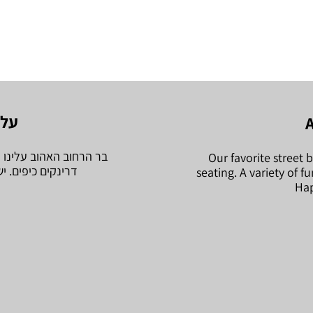
על 
בר הרחוב האהוב עלינו ע
Our favorite street 
דרינקים כיפים. י
seating. A variety of f
Hap