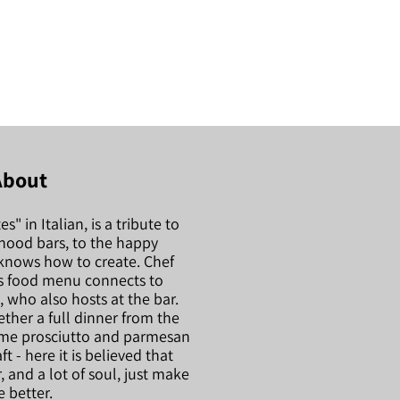
About
s" in Italian, is a tribute to
hood bars, to the happy
knows how to create. Chef
's food menu connects to
, who also hosts at the bar.
ther a full dinner from the
some prosciutto and parmesan
t - here it is believed that
, and a lot of soul, just make
fe better.