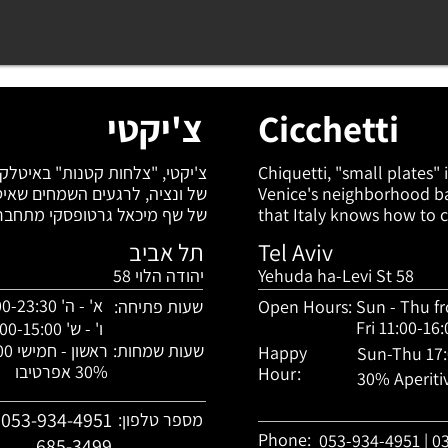
Cicchetti
צ'יקטי
Chiquetti, "small plates" in
Venice's neighborhood b
that Italy knows how to c
Gertofsky's food menu con
Tel Aviv
תל אביב
Kashi, who also hosts at 
Yehuda ha-Levi St 58
יהודה הלוי 58
together a full dinner fro
some prosciutto and par
פשוט יותר טובים.
א' - ה' 17:00-23:30
Sun - Thu f
Open Hours:
שעות פתיחה:
kraft - here it is believed 
Fri 11:00-16:
ו' - ש' 11:00-15:00 ואז 18:30-23:30
and a lot of soul, just mak
שעות שמחות:
ראשון - חמישי 17:00-19:00
Happy
Sun-Thu 17:
30% אפרטיבו
Hour:
30% Aperiti
מספר טלפון:
Phone:
053-934-4951 | 0
685-3499