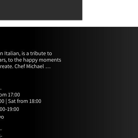
 Italian, is a tribute to 
ars, to the happy moments 
reate. Chef Michael 
nects to cocktails by Avi 
the bar. Whether you put 
m the chicatti or snack on 
mesan alongside a wine 
rom 17:00
that good food, a little beer, 
00 | Sat from 18:00
e life better.
00-19:00
vo
3-