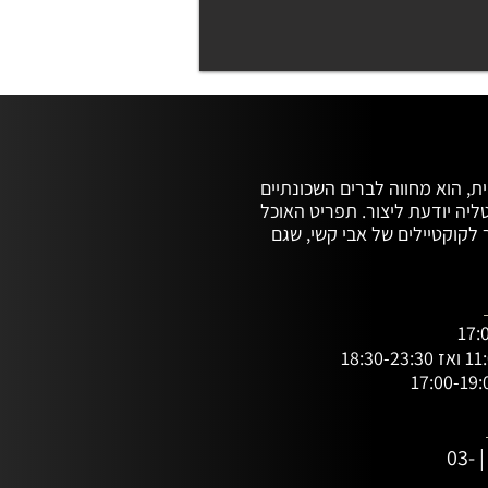
צ'יקטי, "צלחות קטנות" באיטלקית, הוא מחווה לברים השכונתיים 
של ונציה, לרגעים השמחים שאיטליה יודעת ליצור. תפריט האוכל 
של שף מיכאל גרטופסקי מתחבר לקוקטיילים של אבי קשי, שגם 
מארח על הבר. בין אם תרכיבו מהצ'יקטי ארוחת ערב מלאה או 
תנשנשו בידיים קצת פרושוטו ופרמזן לצד קראף של יין - כאן 
מאמינים שאוכל טוב, קצת שיכר, והרבה נשמה, עושים את החיים 
053-934-4951 | 03-