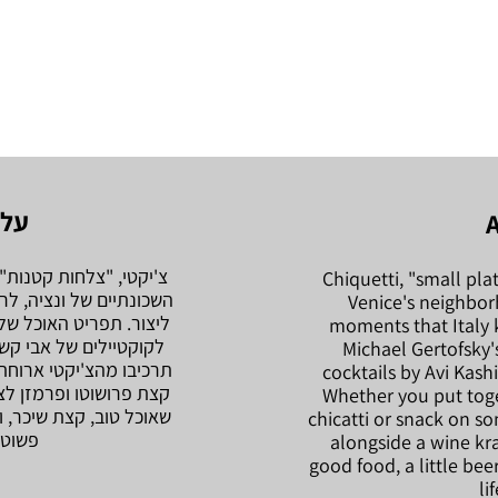
על 
צ'יקטי, "צלחות קטנות"
Chiquetti, "small plate
השכונתיים של ונציה, ל
Venice's neighbor
ליצור. תפריט האוכל ש
moments that Italy 
לקוקטיילים של אבי קשי
Michael Gertofsky
תרכיבו מהצ'יקטי ארוחת
cocktails by Avi Kashi
קצת פרושוטו ופרמזן לצד
Whether you put toge
שאוכל טוב, קצת שיכר, 
chicatti or snack on 
פשוט 
alongside a wine kraf
good food, a little beer
li