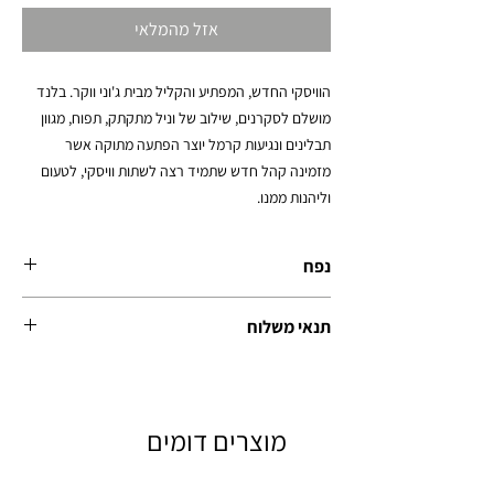
לכל
אזל מהמלאי
100
Milliliters
הוויסקי החדש, המפתיע והקליל מבית ג'וני ווקר. בלנד 
מושלם לסקרנים, שילוב של וניל מתקתק, תפוח, מגוון 
תבלינים ונגיעות קרמל יוצר הפתעה מתוקה אשר 
מזמינה קהל חדש שתמיד רצה לשתות וויסקי, לטעום 
וליהנות ממנו.
נפח
700 מ'ל
תנאי משלוח
מוצר זה חלק מפעילות מיוחדת. ויגיע עד 5 ימי עסקים
מביצוע ההזמנה. לאיזורים מרוחקים או ישובים מיוחדים
עד 7 ימי עסקים.
מוצרים דומים