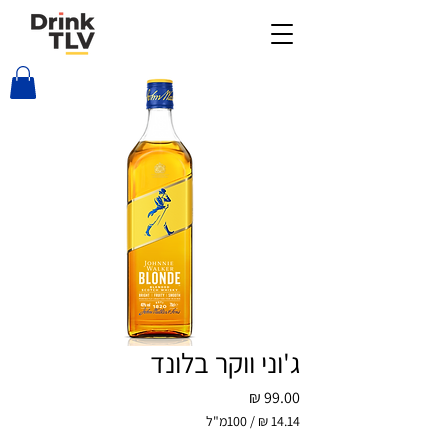
ג'וני ווקר בלונד
מחיר
/
100מ"ל
‏14.14 ‏₪