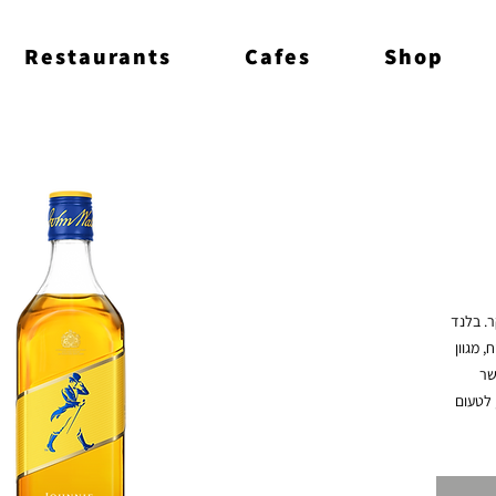
Restaurants
Cafes
Shop
הוויסקי החדש, המפתיע והקליל מבית ג'וני ווקר. בלנד 
מושלם לסקרנים, שילוב של וניל מתקתק, תפוח, מגוון 
תבלינים ונגיעות קרמל יוצר הפתעה מתוקה אשר 
מזמינה קהל חדש שתמיד רצה לשתות וויסקי, לטעום 