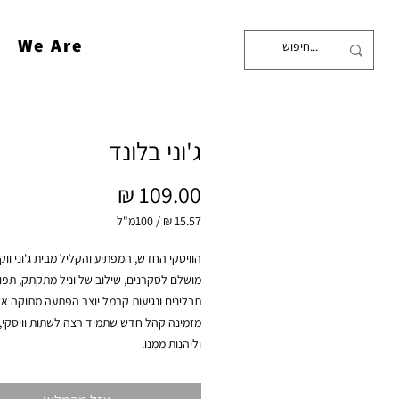
We Are
ג'וני בלונד
מחיר
/
100מ"ל
‏15.57 ‏₪
לכל
100
Milliliters
וליהנות ממנו.