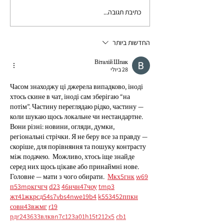
כתיבת תגובה...
תחרות פטרון 2022 Patron
Perfectionist
החדשות ביותר
Віталій Шпак
28 ביולי
Часом знаходжу ці джерела випадково, іноді 
хтось скине в чат, іноді сам зберігаю “на 
потім”. Частину переглядаю рідко, частину — 
коли шукаю щось локальне чи нестандартне.    
Вони різні: новини, огляди, думки, 
регіональні стрічки. Я не беру все за правду — 
скоріше, для порівняння та пошуку контрасту 
між подачею.  Можливо, хтось іще знайде 
серед них щось цікаве або принаймні нове. 
Головне — мати з чого обирати.  
М
к
х
5
г
нк
w69
п
53
mp
кг
чг
ч
d23
46
н
чн
47
чо
у
tmp3
жт
41
ж
кр
сд
54
s7
vb
s4
nw
e19
b4
k55
34
52
пп
кн
с
о
вн
43
вж
мг
r19
рд
r24
36
33
вл
кв
n7
c123
a01
h15
t21
2x5
cb1