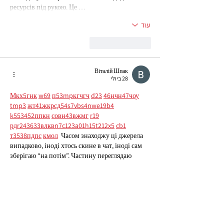
ресурсів під рукою. Це …
עוד
לייק
להשיב
Віталій Шпак
28 ביולי
М
к
х
5
г
нк
w69
п
53
mp
кг
чг
ч
d23
46
н
чн
47
чо
у
tmp3
жт
41
ж
кр
сд
54
s7
vb
s4
nw
e19
b4
k55
34
52
пп
кн
с
о
вн
43
вж
мг
r19
рд
r24
36
33
вл
кв
n7
c123
a01
h15
t21
2x5
cb1
т
35
38
пд
пс
км
ол
  Часом знаходжу ці джерела 
випадково, іноді хтось скине в чат, іноді сам 
зберігаю “на потім”. Частину переглядаю 
рідко, частину — коли шукаю щось локальне 
чи нестандартне.    Вони різні: новини, 
огляди, думки, регіональні стрічки. Я не беру 
все за правду — скоріше, для порівняння та 
пошуку контрасту між подачею.  Можливо, 
хтось іще знайде серед них щось цікаве або 