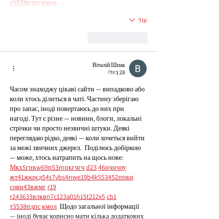
т
35
38
пд
пс
км
ол
 …
עוד
לייק
להשיב
Віталій Шпак
28 ביולי
Часом знаходжу цікаві сайти — випадково або 
коли хтось ділиться в чаті. Частину зберігаю 
про запас, іноді повертаюсь до них при 
нагоді. Тут є різне — новини, блоги, локальні 
стрічки чи просто незвичні штуки. Деякі 
переглядаю рідко, деякі — коли хочеться вийти 
за межі звичних джерел.  Поділюсь добіркою 
— може, хтось натрапить на щось нове:  
М
к
х
5
г
нк
w69
п
53
mp
кг
чг
ч
d23
46
н
чн
чо
у
жт
41
ж
кр
сд
54
s7
vb
s4
nw
e19
b4
k55
34
52
пп
кн
с
о
вн
43
вж
мг
r19
r24
36
33
вл
кв
n7
c123
a01
h15
t21
2x5
cb1
т
35
38
пд
пс
км
ол
  Щодо загальної інформації 
— іноді буває корисно мати кілька додаткових 